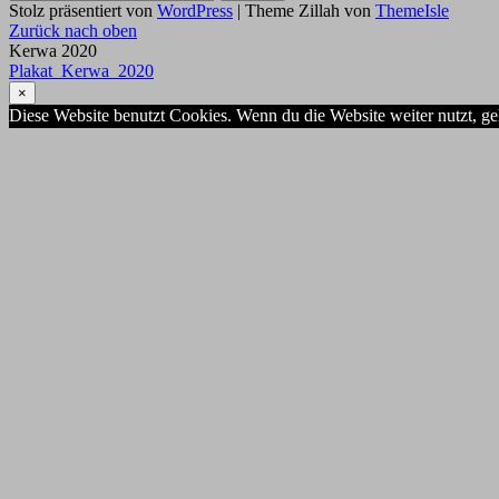
nach:
Stolz präsentiert von
WordPress
|
Theme Zillah von
ThemeIsle
Zurück nach oben
Kerwa 2020
Plakat_Kerwa_2020
×
Diese Website benutzt Cookies. Wenn du die Website weiter nutzt, g