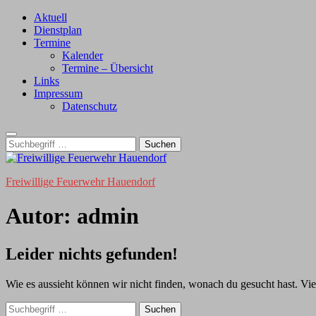
Zum
Aktuell
Inhalt
Dienstplan
Termine
Kalender
Termine – Übersicht
Links
Impressum
Datenschutz
Suche
nach:
Freiwillige Feuerwehr Hauendorf
Autor:
admin
Leider nichts gefunden!
Wie es aussieht können wir nicht finden, wonach du gesucht hast. Viell
Suche