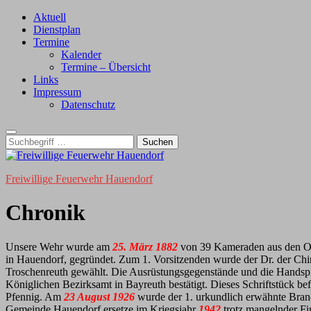
Zum
Aktuell
Inhalt
Dienstplan
Termine
Kalender
Termine – Übersicht
Links
Impressum
Datenschutz
Suche
nach:
Freiwillige Feuerwehr Hauendorf
Chronik
Unsere Wehr wurde am
25. März 1882
von 39 Kameraden aus den O
in Hauendorf, gegründet. Zum 1. Vorsitzenden wurde der Dr. der 
Troschenreuth gewählt. Die Ausrüstungsgegenstände und die Handspr
Königlichen Bezirksamt in Bayreuth bestätigt. Dieses Schriftstück b
Pfennig. Am
23 August 1926
wurde der 1. urkundlich erwähnte Bran
Gemeinde Hauendorf ersetze im Kriegsjahr
1942
trotz mangelnder Fi