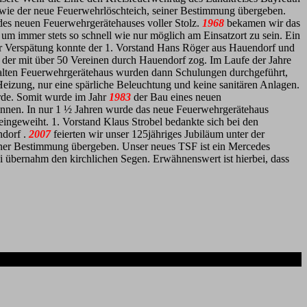
owie der neue Feuerwehrlöschteich, seiner Bestimmung übergeben.
es neuen Feuerwehrgerätehauses voller Stolz.
1968
bekamen wir das
m immer stets so schnell wie nur möglich am Einsatzort zu sein. Ein
ger Verspätung konnte der 1. Vorstand Hans Röger aus Hauendorf und
 der mit über 50 Vereinen durch Hauendorf zog.
Im Laufe der Jahre
 alten Feuerwehrgerätehaus wurden dann Schulungen durchgeführt,
eizung, nur eine spärliche Beleuchtung und keine sanitären Anlagen.
urde. Somit wurde im Jahr
1983
der Bau eines neuen
nnen. In nur 1 ½ Jahren wurde das neue Feuerwehrgerätehaus
ingeweiht. 1. Vorstand Klaus Strobel bedankte sich bei den
ndorf .
2007
feierten wir unser 125jähriges Jubiläum unter der
einer Bestimmung übergeben. Unser neues TSF ist ein Mercedes
i übernahm den kirchlichen Segen.
Erwähnenswert ist hierbei, dass