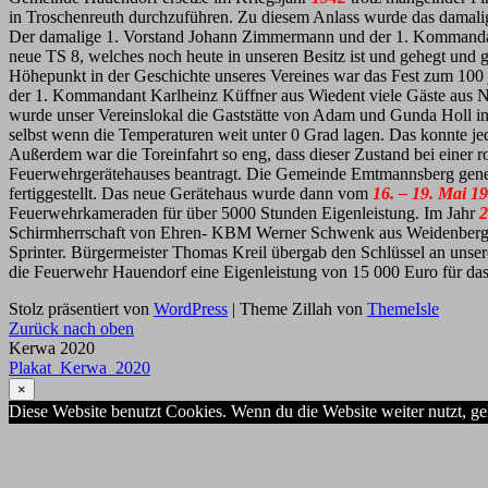
in Troschenreuth durchzuführen. Zu diesem Anlass wurde das damali
Der damalige 1. Vorstand Johann Zimmermann und der 1. Kommandant
neue TS 8, welches noch heute in unseren Besitz ist und gehegt und 
Höhepunkt in der Geschichte unseres Vereines war das Fest zum 10
der 1. Kommandant Karlheinz Küffner aus Wiedent viele Gäste aus N
wurde unser Vereinslokal die Gaststätte von Adam und Gunda Holl i
selbst wenn die Temperaturen weit unter 0 Grad lagen. Das konnte je
Außerdem war die Toreinfahrt so eng, dass dieser Zustand bei einer 
Feuerwehrgerätehauses beantragt. Die Gemeinde Emtmannsberg gen
fertiggestellt. Das neue Gerätehaus wurde dann vom
16. – 19. Mai 1
Feuerwehrkameraden für über 5000 Stunden Eigenleistung.
Im Jahr
2
Schirmherrschaft von Ehren- KBM Werner Schwenk aus Weidenber
Sprinter. Bürgermeister Thomas Kreil übergab den Schlüssel an uns
die Feuerwehr Hauendorf eine Eigenleistung von 15 000 Euro für das
Stolz präsentiert von
WordPress
|
Theme Zillah von
ThemeIsle
Zurück nach oben
Kerwa 2020
Plakat_Kerwa_2020
×
Diese Website benutzt Cookies. Wenn du die Website weiter nutzt, g