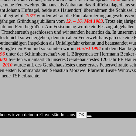
ge neue Feuerwehrgerätehaus, als Anbau an das Raiffeisenlagerhaus s
 Johann Hufnagel, beide aus Hauendorf, übernahmen die Schlüssel d
gepflegt wird.
1977
wurden wir an die Funkalarmierung angeschlossen, u
0 jährigen Gründungsjubiläum vom
12. – 16. Mai 1983
. Trotz einjähri
ah und Fern begrüßen. Am Festsonntag wurde ein Festzug abgehalten,
n Troschenreuth geschlossen und wir standen heimatlos da. In unserem
doch nicht so weitergehen, denn im alten Feuerwehrhaus gab es keine H
routinemäßigen Inspektion als Unfallgefahr erkannt und beanstandet w
ehmigte den Bau und so konnten wir im
Herbst 1994
mit dem Bau begi
996
unter der Schirmherrschaft von 1. Bürgermeister Herrmann Benker e
002
feierten wir anlässlich unseres Gerätehausfestes 120 Jahr FF Haue
g.
2010
wurde anl. des Gerätehausfestes unser erstes Feuerwehrauto s
eren ersten Kommandanten Sebastian Morawe. Pfarrerin Beate Wihowsk
 neue TSF erbrachte.
ehen wir von deinem Einverständnis aus.
OK