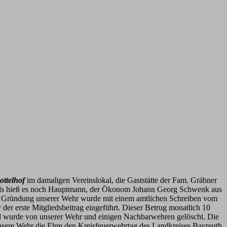
ottelhof
im damaligen Vereinslokal, die Gaststätte der Fam. Gräbner
mals hieß es noch Hauptmann, der Ökonom Johann Georg Schwenk aus
ie Gründung unserer Wehr wurde mit einem amtlichen Schreiben vom
der erste Mitgliedsbeitrag eingeführt. Dieser Betrug monatlich 10
nd wurde von unserer Wehr und einigen Nachbarwehren gelöscht. Die
nsere Wehr die Ehre den Kreisfeuerwehrtag des Landkreises Bayreuth