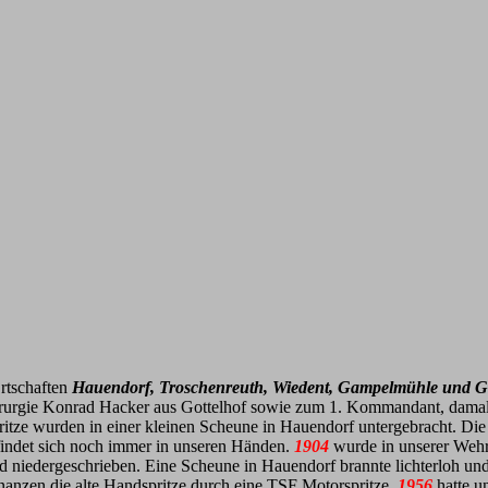
rtschaften
Hauendorf, Troschenreuth, Wiedent, Gampelmühle und G
Chirurgie Konrad Hacker aus Gottelhof sowie zum 1. Kommandant, da
itze wurden in einer kleinen Scheune in Hauendorf untergebracht. D
efindet sich noch immer in unseren Händen.
1904
wurde in unserer Wehr 
d niedergeschrieben. Eine Scheune in Hauendorf brannte lichterloh u
nanzen die alte Handspritze durch eine TSF Motorspritze.
1956
hatte u