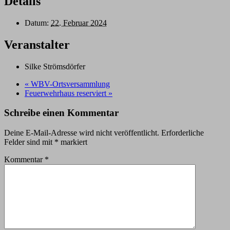
Details
Datum:
22. Februar 2024
Veranstalter
Silke Strömsdörfer
«
WBV-Ortsversammlung
Feuerwehrhaus reserviert
»
Schreibe einen Kommentar
Deine E-Mail-Adresse wird nicht veröffentlicht.
Erforderliche
Felder sind mit
*
markiert
Kommentar
*