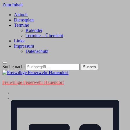
Zum Inhalt
Aktuell
Dienstplan
Termine
Kalender
Termine – Übersicht
Links
Impressum
Datenschutz
Suche nach:
Freiwillige Feuerwehr Hauendorf
Ansichten-
Veranstaltung
Liste
Ansichten-
Navigation
Navigation