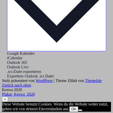
Google Kalender
iCalendar
Outlook 365
Outlook Live
.ics-Datei exportieren
Exportiere Outlook .ics Datei
Stolz präsentiert von
WordPress
|
Theme Zillah von
ThemeIsle
Zurück nach oben
Kerwa 2020
Plakat_Kerwa_2020
×
Diese Website benutzt Cookies. Wenn du die Website weiter nutzt,
gehen wir von deinem Einverständnis aus.
OK