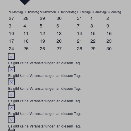
Kalender
M
Montag
D
Dienstag
M
Mittwoch
D
Donnerstag
F
Freitag
S
Samstag
S
Sonntag
27
28
29
30
31
1
2
von
3
4
5
6
7
8
9
Veranstaltungen
10
11
12
13
14
15
16
17
18
19
20
21
22
23
24
25
26
27
28
29
30
Hinweis
Es gibt keine Veranstaltungen an diesem Tag.
Hinweis
Es gibt keine Veranstaltungen an diesem Tag.
Hinweis
Es gibt keine Veranstaltungen an diesem Tag.
Hinweis
Es gibt keine Veranstaltungen an diesem Tag.
Hinweis
Es gibt keine Veranstaltungen an diesem Tag.
Hinweis
Es gibt keine Veranstaltungen an diesem Tag.
Hinweis